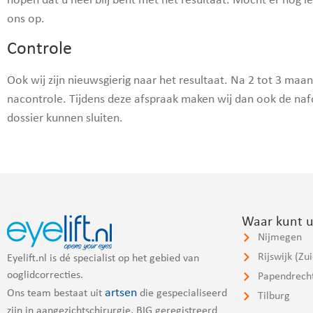
hopen dat u heel blij bent met het resultaat. Mocht er nog i
ons op.
Controle
Ook wij zijn nieuwsgierig naar het resultaat. Na 2 tot 3 ma
nacontrole. Tijdens deze afspraak maken wij dan ook de naf
dossier kunnen sluiten.
Waar kunt u
Nijmegen
Rijswijk (Zu
Eyelift.nl is dé specialist op het gebied van
ooglidcorrecties.
Papendrech
artsen
Ons team bestaat uit
die gespecialiseerd
Tilburg
zijn in aangezichtschirurgie, BIG geregistreerd