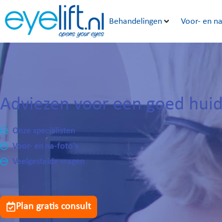
Behandelingen
Voor- en na
Adviezen voor een goed huid
Onze specialisten
Voor- en na-foto's
Veelgestelde vragen
Plan gratis consult