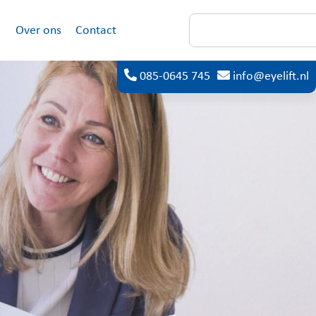
Over ons
Contact
085-0645 745
info@eyelift.nl