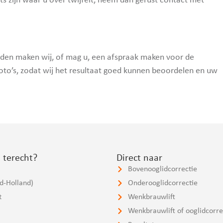
ets zijn waar u over twijfelt, neem dan gerust contact met
anden maken wij, of mag u, een afspraak maken voor de
oto’s, zodat wij het resultaat goed kunnen beoordelen en uw
 terecht?
Direct naar
Bovenooglidcorrectie
id-Holland)
Onderooglidcorrectie
t
Wenkbrauwlift
Wenkbrauwlift of ooglidcorre